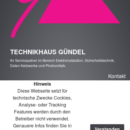
TECHNIKHAUS GÜNDEL
Ihr Servicepatner im Bereich Elektroinstalation, Sicherheitstechnik,
Daten-Netzwerke und Photovoltaik.
Kontakt
Hinweis
0391 - 7224305
Diese Webseite setzt für
info(at)technikhaus-guendel.de
technische Zwecke Cockies,
Johannes-Göderitz-Straße 98, 39130 Magdeburg
Analyse- oder Tracking
Features werden durch den
Betreiber nicht verwendet.
Nutzungsbedingungen
Genauere Infos finden Sie in
Verstanden